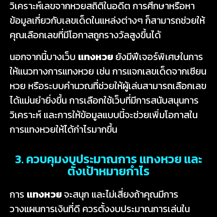
วิเคราะห์เลขจากหวยสถิติในอดีต การศึกษาหรือหา
ข้อมูลเกี่ยวกับเลขเด็ดในแหล่งต่างๆ ก็สามารถช่วยให้
คุณเลือกเลขที่มีโอกาสถูกรางวัลสูงขึ้นได้
นอกจากนี้บางเว็บ
แทงหวย
ยังมีฟีเจอร์พิเศษในการ
ให้แนวทางการแทงหวย เช่น การแจกเลขเด็ดจากเซียน
หวย หรือระบบคำนวณที่ช่วยให้ผู้เล่นสามารถเลือกเลข
ได้แม่นยำยิ่งขึ้น การเลือกใช้เว็บที่มีการสนับสนุนการ
วิเคราะห์ และการให้ข้อมูลแบบนี้จะช่วยเพิ่มโอกาสใน
การแทงหวยให้ได้กำไรมากขึ้น
3. ควบคุมงบประมาณการ แทงหวย และ
ตั้งเป้าหมายกำไร
การ
แทงหวย
จะสนุก และไม่เสี่ยงถ้าคุณมีการ
วางแผนการเงินที่ดี ควรตั้งงบประมาณการเล่นใน