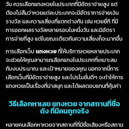
วัน ควรเลือกแทงหวยในประเภทที่มีอัตราจ่ายสูง แต่
ต้องไม่ลืมว่าหวยแต่ละประเภทจะมีอัตราการจ่ายเงิน
รางวัล และความเสี่ยงที่แตกต่างกัน เช่น หวยยี่กี ที่มี
การออกผลรางวัลหลายรอบในหนึ่งวัน และมีอัตรา
การจ่ายที่สูง แต่ในขณะเดียวกันความเสี่ยงก็จะมากขึ้น
การเลือกเว็บ
แทงหวย
ที่ให้บริการหวยหลายประเภท
จะช่วยให้คุณสามารถเลือกแทงในประเภทที่เหมาะสม
กับงบประมาณ และเป้าหมายของคุณ นอกจากนี้การ
เลือกเว็บที่มีอัตราจ่ายสูง และโปรโมชั่นดีๆ จะทำให้การ
แทงหวยเป็นเรื่องที่น่าสนุก และได้ผลตอบแทนที่คุ้มค่า
วิธีเลือกหาเลข แทงหวย จากสถานที่ชื่อ
ดัง ที่มีคนถูกจริง
หลายคนเลือกหาหวยจากสถานที่ที่มีชื่อเสียงหรือสถาน